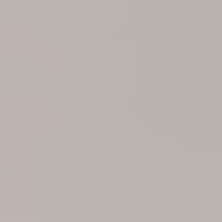
Contact
Message
16 rue du Pont de L’Abbaye 59520 MARQUETTE-
LEZ-LILLE
03 20 03 13 06
Prendre RDV
Dr Thomas Muny
Dr Charlotte Leclercq
Dr Jade Misztal
Dr Quorentin Josien