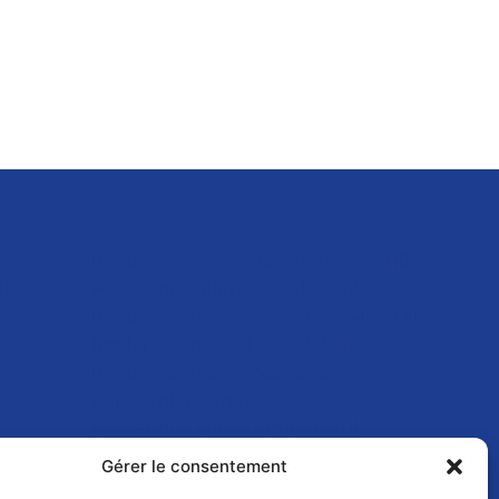
e
Implant dentaire Marquette-lez-Lille
le
Parodontie Marquette-lez-Lille
Implant dentaire Saint-André-lez-Lille
Implant dentaire La Madeleine
Implant dentaire Wambrechies
Parodontie Bondues
Parodontie Marcq-en-Barœul
Implant dentaire Marcq-en-Barœul
Gérer le consentement
Parodontie Wambrechies