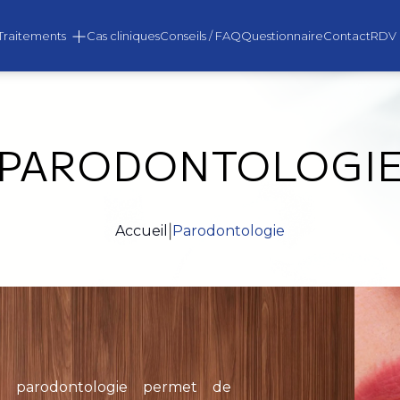
Traitements
Cas cliniques
Conseils / FAQ
Questionnaire
Contact
RDV
ACTEZ-NOUS
PARODONTOLOGI
Accueil
|
Parodontologie
Prénom *
Email *
a parodontologie permet de