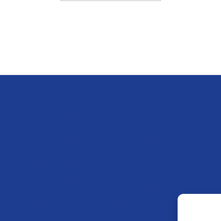
Extraction dents de sagesse Marquette-lez-Lill
Extraction dents de sagesse Saint-André-lez-Lil
Extraction dents de sagesse La Madeleine
Extraction dents de sagesse Wambrechies
Extraction dents de sagesse Marcq-en-Baroeul
Extraction dents de sagesse Bondues
Parodontie Saint-André-lez-Lille
Parodontie La Madeleine
Implant dentaire Bondues