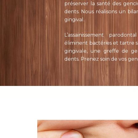
préserver la santé des genci
dents. Nous réalisons un bila
gingival.
L’assainissement parodonta
éliminent bactéries et tartre 
gingivale, une greffe de ge
dents. Prenez soin de vos genc