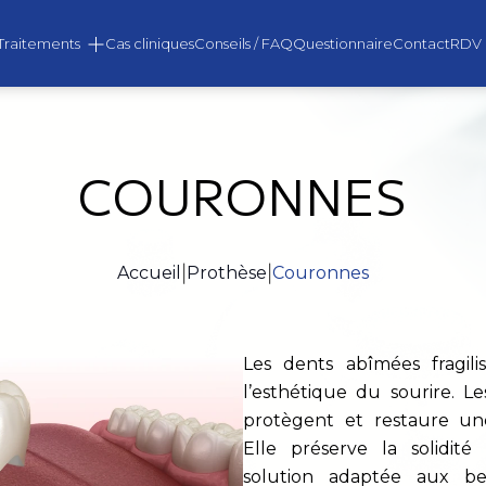
Traitements
Cas cliniques
Conseils / FAQ
Questionnaire
Contact
RDV
COURONNES
ACTEZ-NOUS
Accueil
|
Prothèse
|
Couronnes
Prénom *
Les dents abîmées fragili
Email *
l’esthétique du sourire. L
protègent et restaure u
Elle préserve la solidité
solution adaptée aux bes