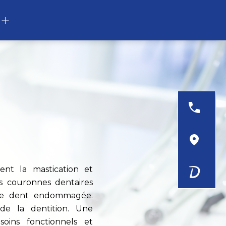
03 2
ITIN
sent la mastication et
es couronnes dentaires
ne dent endommagée.
 de la dentition. Une
oins fonctionnels et