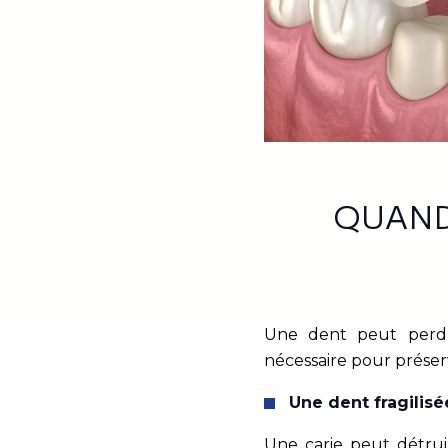
QUAND
Une dent peut perdre
nécessaire pour préserv
Une dent fragilisé
Une carie peut détrui