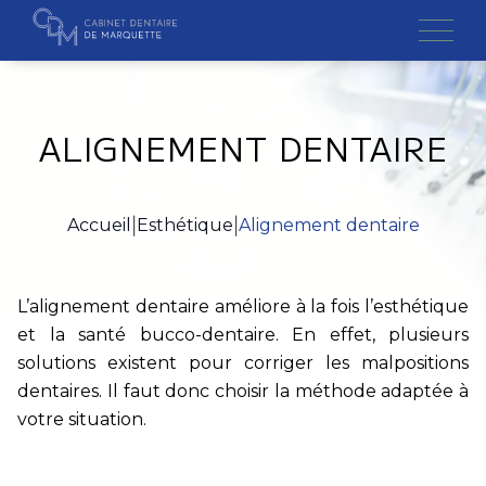
Skip
to
content
ALIGNEMENT DENTAIRE
Cabinet
CONTACTEZ-NOUS
Équipe
Accueil
|
Esthétique
|
Alignement dentaire
+
Traitements
Nom *
L’alignement dentaire améliore à la fois l’esthétique
Cas cliniques
et la santé bucco-dentaire. En effet, plusieurs
Prénom *
solutions existent pour corriger les malpositions
Conseils / FAQ
dentaires. Il faut donc choisir la méthode adaptée à
Téléphone *
votre situation.
Questionnaire
Email *