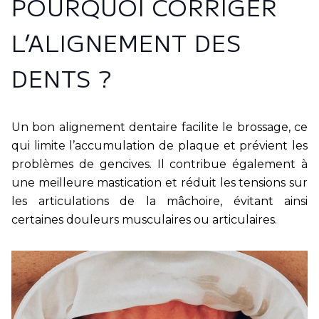
POURQUOI CORRIGER
Contact
L’ALIGNEMENT DES
Message
DENTS ?
16 rue du Pont de L’Abbaye 59520 MARQUETTE-
LEZ-LILLE
03 20 03 13 06
Un bon alignement dentaire facilite le brossage, ce
qui limite l’accumulation de plaque et prévient les
problèmes de gencives. Il contribue également à
une meilleure mastication et réduit les tensions sur
Prendre RDV
les articulations de la mâchoire, évitant ainsi
certaines douleurs musculaires ou articulaires.
Dr Thomas Muny
Dr Charlotte Leclercq
Dr Jade Misztal
Dr Quorentin Josien