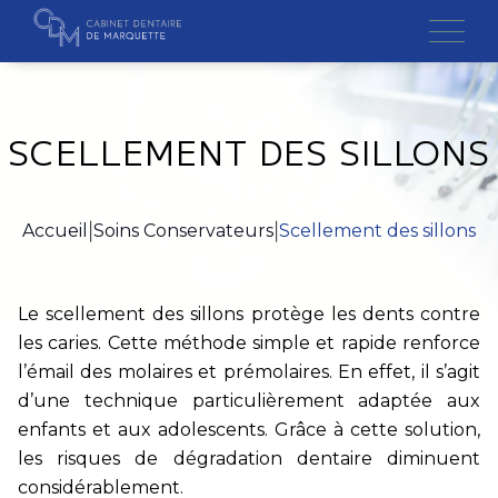
Skip
to
content
SCELLEMENT DES SILLONS
Cabinet
CONTACTEZ-NOUS
Équipe
Accueil
|
Soins Conservateurs
|
Scellement des sillons
+
Traitements
Nom *
Le scellement des sillons protège les dents contre
Cas cliniques
les caries. Cette méthode simple et rapide renforce
Prénom *
l’émail des molaires et prémolaires. En effet, il s’agit
Conseils / FAQ
d’une technique particulièrement adaptée aux
Téléphone *
enfants et aux adolescents. Grâce à cette solution,
les risques de dégradation dentaire diminuent
Questionnaire
considérablement.
Email *