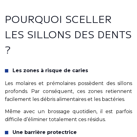
Contact
POURQUOI SCELLER
Message
LES SILLONS DES DENTS
16 rue du Pont de L’Abbaye 59520 MARQUETTE-
LEZ-LILLE
?
03 20 03 13 06
Les zones à risque de caries
Prendre RDV
Les molaires et prémolaires possèdent des sillons
profonds. Par conséquent, ces zones retiennent
facilement les débris alimentaires et les bactéries.
Dr Thomas Muny
Dr Charlotte Leclercq
Même avec un brossage quotidien, il est parfois
Dr Jade Misztal
difficile d’éliminer totalement ces résidus.
Dr Quorentin Josien
Une barrière protectrice