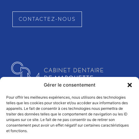
Parodontie Saint-André-lez-Lille
Parodontie Bondues
Parodontie La Madeleine
Parodontie Marcq-en-Barœul
CONTACTEZ-NOUS
Implant dentaire Bondues
Implant dentaire Marcq-en-Barœul
Parodontie Wambrechies
Gérer le consentement
Pour offrir les meilleures expériences, nous utilisons des technologies
telles que les cookies pour stocker et/ou accéder aux informations des
appareils. Le fait de consentir à ces technologies nous permettra de
traiter des données telles que le comportement de navigation ou les ID
CABINET DENTAIRE MARQUETTE ©
2026
uniques sur ce site. Le fait de ne pas consentir ou de retirer son
consentement peut avoir un effet négatif sur certaines caractéristiques
Tous droits réservés
et fonctions.